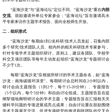
“蓝海沙龙”与“蓝海论坛”定位不同。“蓝海沙龙”重在
内部
交流
、鼓励邀请外单位专家参会；“蓝海论坛”旨在邀请高水
平专家来访作主题学术报告、面向全校师生开放。
二．组织形式
“蓝海沙龙” 每期由
1
到
2
名科研
/
技术人员发起，召集内部
多个研究
/
技术团队人员、校内外的相关科研技术专家参与，
针对专项学术主题组织研讨。原则上，建议各团队、学校学
科交叉项目团队等每年主动发起组织“蓝海沙龙”专题研讨会
不少于
1
次。
每期
“蓝海沙龙”应根据所研讨的学术主题命名，如“蓝海
沙龙：南海碳循环演变”。每期研讨会总时间在
2
小时以内，
研讨会由主题报告（
1
到
2
个，每个
1
5-20
分钟）、专题报告
（
5
个以内，每个
5
分钟）和自由讨论组成。主题报告旨在提
纲挈领地阐明研讨会的学术主题；专题报告旨在汇报相关关
键科学问题的专项进展或亮点成果；自由讨论重在鼓励围绕
学术主题展开交流，促进专项研究的推进和跨团队的交叉合