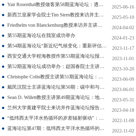
Yair Rosenthal教授做客第58期蓝海论坛：透过地质、历史与艺术之窗，洞察气候变迁
2025-06-16
新西兰皇家学会院士Tim Stern教授来访并主讲第57期蓝海论坛
2025-05-10
Friedhelm von Blanckenburg教授来访并主讲第56期蓝海论坛
2024-04-02
第55期蓝海论坛在我室成功举办
2024-01-23
第54期蓝海论坛“新近纪气候变化：重新评估生物地球化学对大气pCO2的控制”成功举办
2023-11-17
西安交通大学程海教授作第53期蓝海论坛报告：高低纬相互作用:冰量-AMOC-季风的关系
2023-11-01
第52期蓝海论坛成功举办：赵国春院士主讲超大陆的传说（Tales of Supercontinents）
2023-10-20
Christophe Colin教授主讲第51期蓝海论坛：化学风化、气候变化和生物泵古环境重建
2023-06-09
戴民汉院士主讲蓝海论坛第50期：碳中和与海洋碳汇
2023-06-01
Sean D. Willett教授主讲第49期蓝海论坛：地形地貌学中构造运动与地形平流特征
2023-05-31
兰州大学黄建平院士来访并作蓝海论坛报告：氧循环与地球呼吸 ——第48期蓝海论坛成功举办
2023-04-18
“低纬西太平洋水热循环的岁差辐射驱动”：东亚季风的水塔在哪？ ——第47期蓝海论坛成功举办
2022-11-08
蓝海论坛第47期：低纬西太平洋水热循环的岁差辐射驱动
2022-11-02