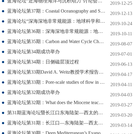
蓝海论坛“近海物理海洋与沉积动力”讨论会成功举办
2019-12-25
蓝海论坛第37期：Coastal Oceanography and Sediment Dynamics
2019-12-13
蓝海论坛“深海深地非常规能源：地球科学和工程问题”讨论会成功举办
2019-10-24
蓝海论坛第36期：深海深地非常规能源：地球科学和工程问题
2019-10-11
蓝海论坛第35期：Carbon and Water Cycle Changes and the Earth's Climate
2019-08-07
蓝海论坛第34期成功举办
2019-07-01
蓝海论坛第34期：日侧磁层顶过程
2019-06-13
蓝海论坛第33期David A. Weitz教授学术报告成功举行
2019-04-17
蓝海论坛第33期：Pore-scale studies of flow in porous media
2019-04-11
蓝海论坛第32期成功举办
2019-04-03
蓝海论坛第32期：What does the Miocene teach us about future climate change?
2019-03-27
第31期蓝海论坛暨长江口东海陆架―西太的界面过程、元素循环及综合观测研讨会成功举办
2019-03-20
蓝海论坛第31期：长江口―东海陆架―西太的界面过程、关键元素循环及综合观测
2019-03-14
蓝海论坛第30期：Deep Mediterranean’s Evaporite Giant: How much Salt?